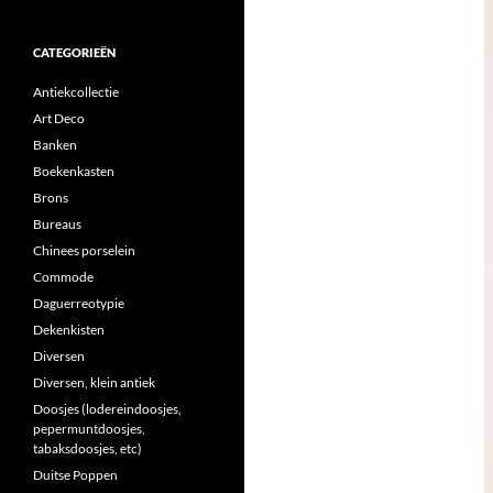
CATEGORIEËN
Antiekcollectie
Art Deco
Banken
Boekenkasten
Brons
Bureaus
Chinees porselein
Commode
Daguerreotypie
Dekenkisten
Diversen
Diversen, klein antiek
Doosjes (lodereindoosjes,
pepermuntdoosjes,
tabaksdoosjes, etc)
Duitse Poppen