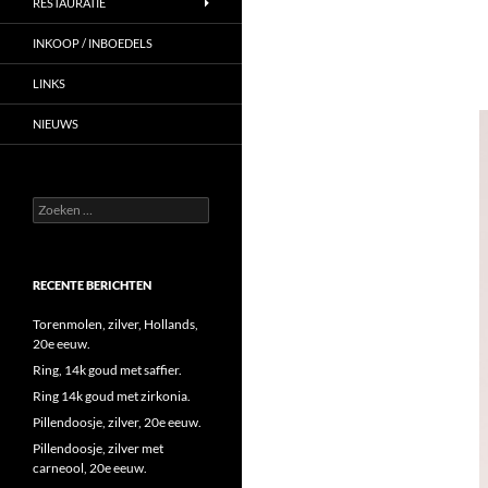
RESTAURATIE
INKOOP / INBOEDELS
LINKS
NIEUWS
Zoeken
naar:
RECENTE BERICHTEN
Torenmolen, zilver, Hollands,
20e eeuw.
Ring, 14k goud met saffier.
Ring 14k goud met zirkonia.
Pillendoosje, zilver, 20e eeuw.
Pillendoosje, zilver met
carneool, 20e eeuw.