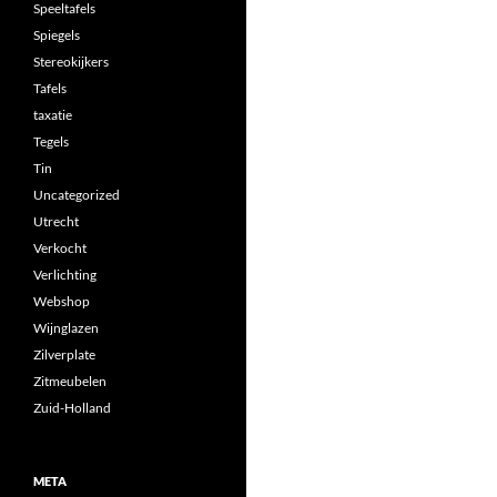
Speeltafels
Spiegels
Stereokijkers
Tafels
taxatie
Tegels
Tin
Uncategorized
Utrecht
Verkocht
Verlichting
Webshop
Wijnglazen
Zilverplate
Zitmeubelen
Zuid-Holland
META