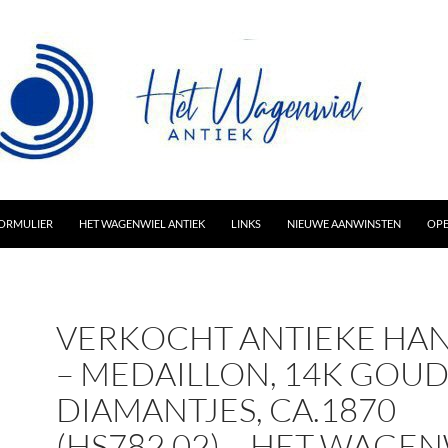
AR INHOUD
ORMULIER
HET WAGENWIEL ANTIEK
LINKS
NIEUWE AANWINSTEN
OPE
VERKOCHT ANTIEKE HA
– MEDAILLON, 14K GOU
DIAMANTJES, CA.1870
(HS782.02) – HET WAGE