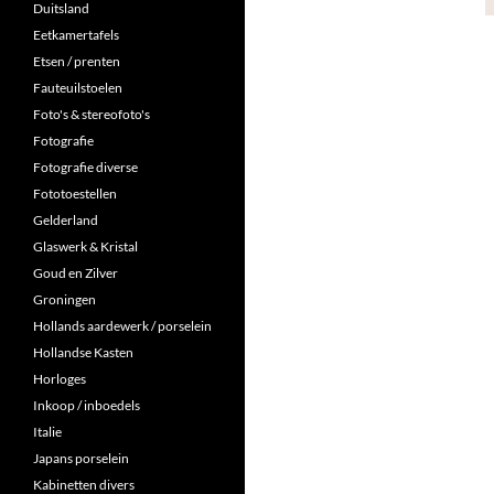
Duitsland
Eetkamertafels
Etsen / prenten
Fauteuilstoelen
Foto's & stereofoto's
Fotografie
Fotografie diverse
Fototoestellen
Gelderland
Glaswerk & Kristal
Goud en Zilver
Groningen
Hollands aardewerk / porselein
Hollandse Kasten
Horloges
Inkoop / inboedels
Italie
Japans porselein
Kabinetten divers