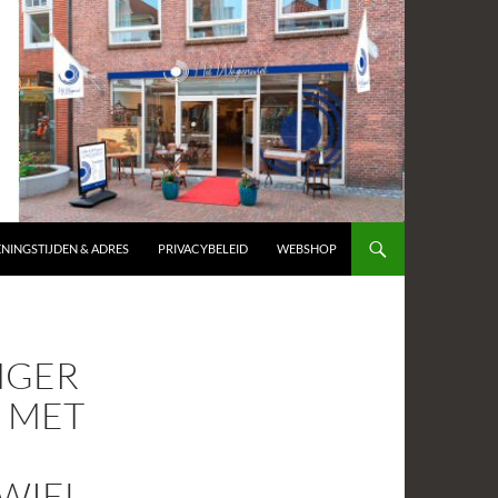
NINGSTIJDEN & ADRES
PRIVACYBELEID
WEBSHOP
NGER
D MET
NWIEL