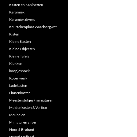
Kasten en Kabinetten
Keramiek
Keramiek divers
Keurtekenplaat Waarborgwet
Kisten
Kleine Kasten
Kleine Objecten
Kleine Tafels
Klokken
koopjeshoek
Koperwerk
Ladekasten
Linnenkasten
Meesterstukjes / miniaturen
Meidenkasten & Vertico
Meubelen
Miniaturen zilver
Noord-Brabant
Noord-Holland