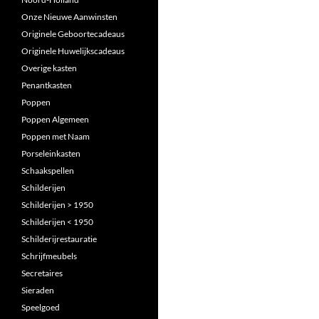
Onze Nieuwe Aanwinsten
Originele Geboortecadeaus
Originele Huwelijkscadeaus
Overige kasten
Penantkasten
Poppen
Poppen Algemeen
Poppen met Naam
Porseleinkasten
Schaakspellen
Schilderijen
Schilderijen > 1950
Schilderijen < 1950
Schilderijrestauratie
Schrijfmeubels
Secretaires
Sieraden
Speelgoed