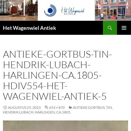
Zoeken
Het Wagenwiel Antiek
SPRING
PRIMAI
NAAR
MENU
INHOUD
ANTIEKE-GORTBUS-TIN-
HENDRIK-LUBACH-
HARLINGEN-CA.1805-
HDIV554-HET-
WAGENWIEL-ANTIEK-5
AUGUSTUS 25, 2023
653 × 870
ANTIEKE GORTBUS, TIN,
HENDRIK LUBACH, HARLINGEN, CA.1805.