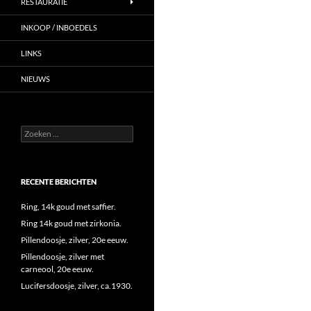
RESTAURATIE
INKOOP / INBOEDELS
LINKS
NIEUWS
Zoeken
naar:
RECENTE BERICHTEN
Ring, 14k goud met saffier.
Ring 14k goud met zirkonia.
Pillendoosje, zilver, 20e eeuw.
Pillendoosje, zilver met
carneool, 20e eeuw.
Lucifersdoosje, zilver, ca.1930.