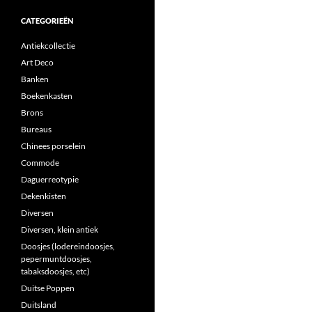
CATEGORIEËN
Antiekcollectie
Art Deco
Banken
Boekenkasten
Brons
Bureaus
Chinees porselein
Commode
Daguerreotypie
Dekenkisten
Diversen
Diversen, klein antiek
Doosjes (lodereindoosjes,
pepermuntdoosjes,
tabaksdoosjes, etc)
Duitse Poppen
Duitsland