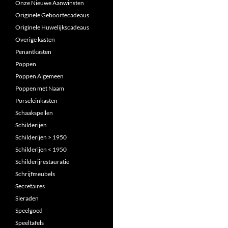
Onze Nieuwe Aanwinsten
Originele Geboortecadeaus
Originele Huwelijkscadeaus
Overige kasten
Penantkasten
Poppen
Poppen Algemeen
Poppen met Naam
Porseleinkasten
Schaakspellen
Schilderijen
Schilderijen > 1950
Schilderijen < 1950
Schilderijrestauratie
Schrijfmeubels
Secretaires
Sieraden
Speelgoed
Speeltafels