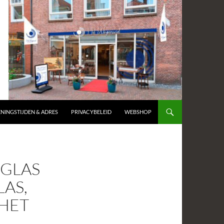
NINGSTIJDEN & ADRES
PRIVACYBELEID
WEBSHOP
SGLAS
AS,
 HET