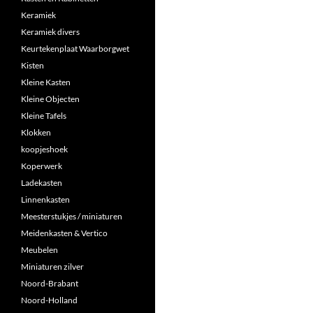
Keramiek
Keramiek divers
Keurtekenplaat Waarborgwet
Kisten
Kleine Kasten
Kleine Objecten
Kleine Tafels
Klokken
koopjeshoek
Koperwerk
Ladekasten
Linnenkasten
Meesterstukjes / miniaturen
Meidenkasten & Vertico
Meubelen
Miniaturen zilver
Noord-Brabant
Noord-Holland