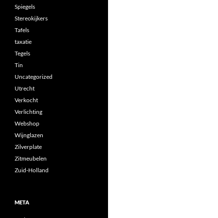
Spiegels
Stereokijkers
Tafels
taxatie
Tegels
Tin
Uncategorized
Utrecht
Verkocht
Verlichting
Webshop
Wijnglazen
Zilverplate
Zitmeubelen
Zuid-Holland
META