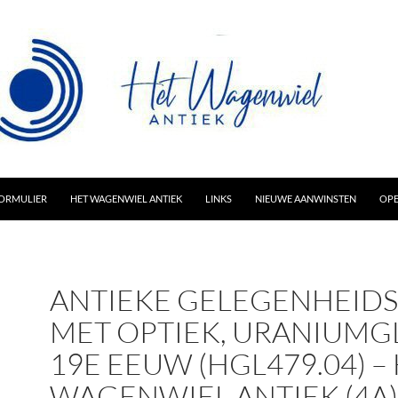
AR INHOUD
ORMULIER
HET WAGENWIEL ANTIEK
LINKS
NIEUWE AANWINSTEN
OPE
ANTIEKE GELEGENHEID
MET OPTIEK, URANIUMGL
19E EEUW (HGL479.04) –
WAGENWIEL ANTIEK (4A)