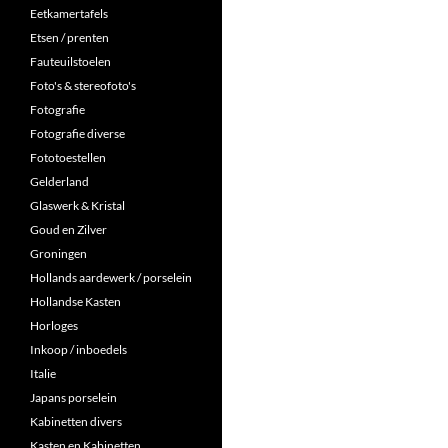
Eetkamertafels
Etsen / prenten
Fauteuilstoelen
Foto's & stereofoto's
Fotografie
Fotografie diverse
Fototoestellen
Gelderland
Glaswerk & Kristal
Goud en Zilver
Groningen
Hollands aardewerk / porselein
Hollandse Kasten
Horloges
Inkoop / inboedels
Italie
Japans porselein
Kabinetten divers
Kasten en Kabinetten