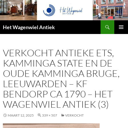
Zoeken
Het Wagenwiel Antiek
SPRING
PRIMAI
NAAR
MENU
INHOUD
VERKOCHT ANTIEKE ETS,
KAMMINGA STATE EN DE
OUDE KAMMINGA BRUGE,
LEEUWARDEN – KF
BENDORP CA 1790 – HET
WAGENWIEL ANTIEK (3)
MAART 12, 2025
339 × 507
VERKOCHT