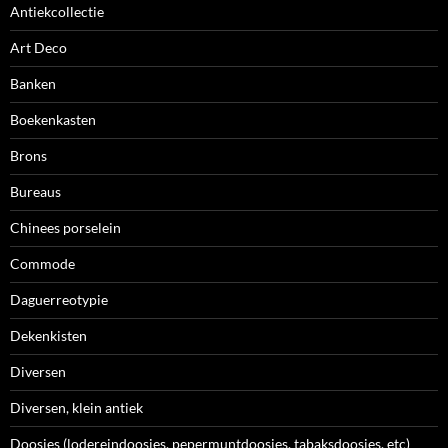
Antiekcollectie
Art Deco
Banken
Boekenkasten
Brons
Bureaus
Chinees porselein
Commode
Daguerreotypie
Dekenkisten
Diversen
Diversen, klein antiek
Doosjes (lodereindoosjes, pepermuntdoosjes, tabaksdoosjes, etc)