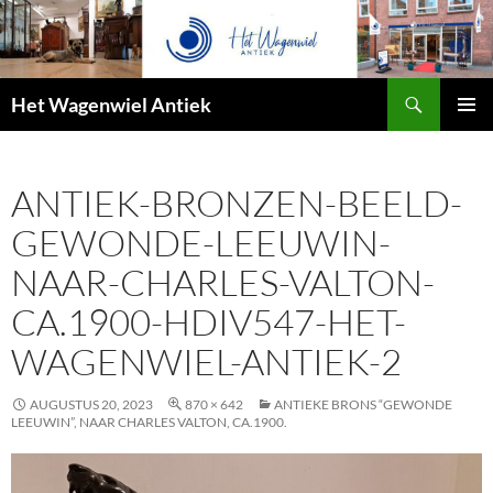
Zoeken
Het Wagenwiel Antiek
SPRING
PRIMAI
NAAR
MENU
INHOUD
ANTIEK-BRONZEN-BEELD-
GEWONDE-LEEUWIN-
NAAR-CHARLES-VALTON-
CA.1900-HDIV547-HET-
WAGENWIEL-ANTIEK-2
AUGUSTUS 20, 2023
870 × 642
ANTIEKE BRONS “GEWONDE
LEEUWIN”, NAAR CHARLES VALTON, CA.1900.