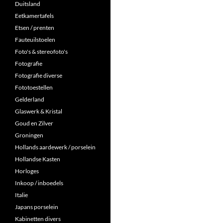
Duitsland
Eetkamertafels
Etsen / prenten
Fauteuilstoelen
Foto's & stereofoto's
Fotografie
Fotografie diverse
Fototoestellen
Gelderland
Glaswerk & Kristal
Goud en Zilver
Groningen
Hollands aardewerk / porselein
Hollandse Kasten
Horloges
Inkoop / inboedels
Italie
Japans porselein
Kabinetten divers