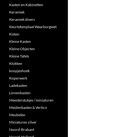
Kasten en Kabinetten
Keramiek
Keramiek divers
Keurtekenplaat Waarborgwet
Kisten
Kleine Kasten
Kleine Objecten
Kleine Tafels
Klokken
koopjeshoek
Koperwerk
Ladekasten
Linnenkasten
Meesterstukjes / miniaturen
Meidenkasten & Vertico
Meubelen
Miniaturen zilver
Noord-Brabant
Noord-Holland