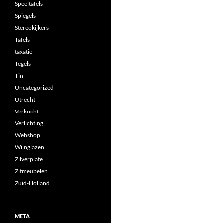
Speeltafels
Spiegels
Stereokijkers
Tafels
taxatie
Tegels
Tin
Uncategorized
Utrecht
Verkocht
Verlichting
Webshop
Wijnglazen
Zilverplate
Zitmeubelen
Zuid-Holland
META