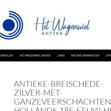
AR INHOUD
ORMULIER
HET WAGENWIEL ANTIEK
LINKS
NIEUWE AANWINSTEN
OPE
ANTIEKE-BREISCHEDE-
ZILVER-MET-
GANZEVEERSCHACHTEN
HOLLANDS-18E-EEUW-H