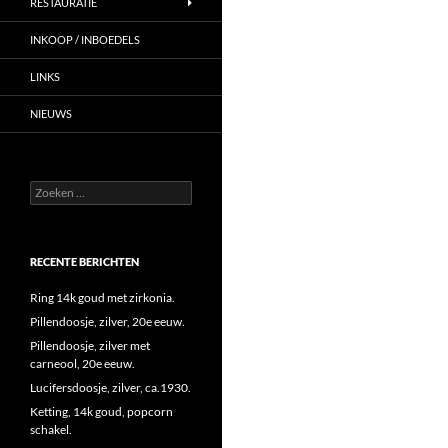
RESTAURATIE
INKOOP / INBOEDELS
LINKS
NIEUWS
Zoeken
naar:
RECENTE BERICHTEN
Ring 14k goud met zirkonia.
Pillendoosje, zilver, 20e eeuw.
Pillendoosje, zilver met
carneool, 20e eeuw.
Lucifersdoosje, zilver, ca.1930.
Ketting, 14k goud, popcorn
schakel.