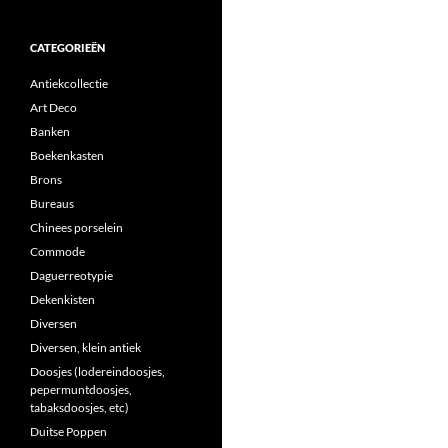
CATEGORIEËN
Antiekcollectie
Art Deco
Banken
Boekenkasten
Brons
Bureaus
Chinees porselein
Commode
Daguerreotypie
Dekenkisten
Diversen
Diversen, klein antiek
Doosjes (lodereindoosjes,
pepermuntdoosjes,
tabaksdoosjes, etc)
Duitse Poppen