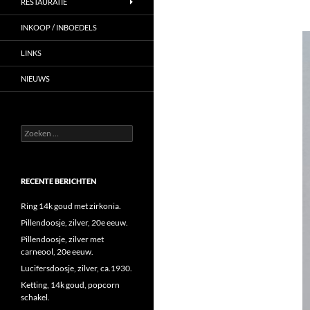
RESTAURATIE
INKOOP / INBOEDELS
LINKS
NIEUWS
Zoeken
naar:
RECENTE BERICHTEN
Ring 14k goud met zirkonia.
Pillendoosje, zilver, 20e eeuw.
Pillendoosje, zilver met
carneool, 20e eeuw.
Lucifersdoosje, zilver, ca.1930.
Ketting, 14k goud, popcorn
schakel.