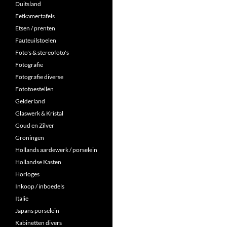
Duitsland
Eetkamertafels
Etsen / prenten
Fauteuilstoelen
Foto's & stereofoto's
Fotografie
Fotografie diverse
Fototoestellen
Gelderland
Glaswerk & Kristal
Goud en Zilver
Groningen
Hollands aardewerk / porselein
Hollandse Kasten
Horloges
Inkoop / inboedels
Italie
Japans porselein
Kabinetten divers