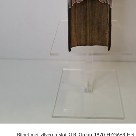
Bijbel-met-zilveren-slot-G.R.-Greup-1870-HZG668-Het