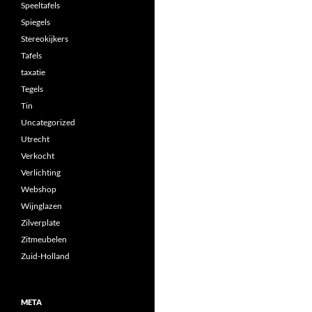
Speeltafels
Spiegels
Stereokijkers
Tafels
taxatie
Tegels
Tin
Uncategorized
Utrecht
Verkocht
Verlichting
Webshop
Wijnglazen
Zilverplate
Zitmeubelen
Zuid-Holland
META