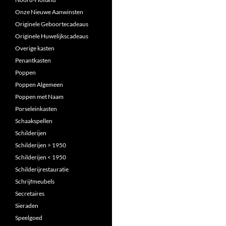
Onze Nieuwe Aanwinsten
Originele Geboortecadeaus
Originele Huwelijkscadeaus
Overige kasten
Penantkasten
Poppen
Poppen Algemeen
Poppen met Naam
Porseleinkasten
Schaakspellen
Schilderijen
Schilderijen > 1950
Schilderijen < 1950
Schilderijrestauratie
Schrijfmeubels
Secretaires
Sieraden
Speelgoed