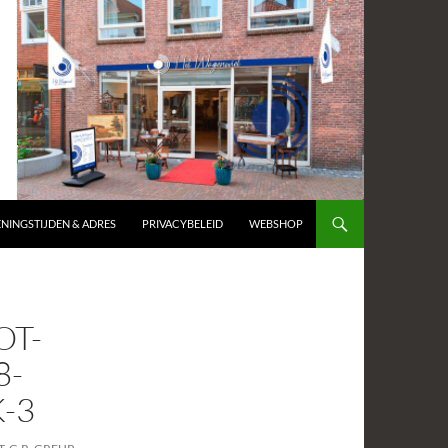
NINGSTIJDEN & ADRES
PRIVACYBELEID
WEBSHOP
OT-
8-
-3