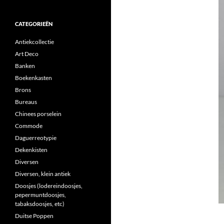
CATEGORIEËN
Antiekcollectie
Art Deco
Banken
Boekenkasten
Brons
Bureaus
Chinees porselein
Commode
Daguerreotypie
Dekenkisten
Diversen
Diversen, klein antiek
Doosjes (lodereindoosjes,
pepermuntdoosjes,
tabaksdoosjes, etc)
Duitse Poppen