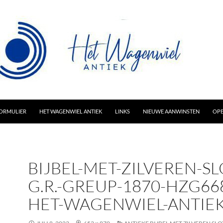
AR INHOUD
ORMULIER
HET WAGENWIEL ANTIEK
LINKS
NIEUWE AANWINSTEN
OPE
BIJBEL-MET-ZILVEREN-SL
G.R.-GREUP-1870-HZG66
HET-WAGENWIEL-ANTIEK