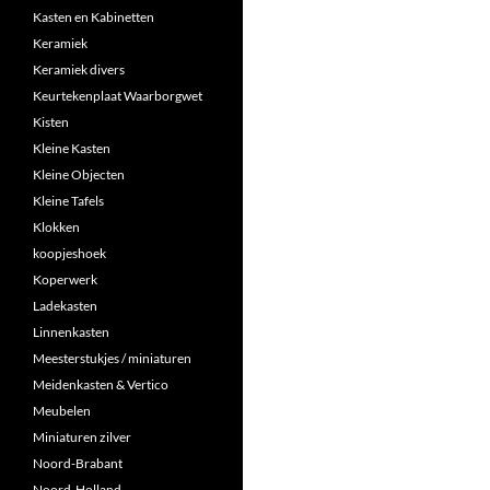
Kasten en Kabinetten
Keramiek
Keramiek divers
Keurtekenplaat Waarborgwet
Kisten
Kleine Kasten
Kleine Objecten
Kleine Tafels
Klokken
koopjeshoek
Koperwerk
Ladekasten
Linnenkasten
Meesterstukjes / miniaturen
Meidenkasten & Vertico
Meubelen
Miniaturen zilver
Noord-Brabant
Noord-Holland