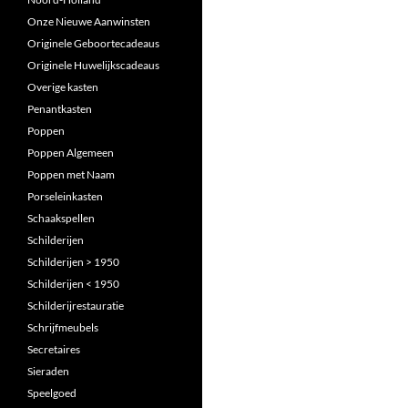
Onze Nieuwe Aanwinsten
Originele Geboortecadeaus
Originele Huwelijkscadeaus
Overige kasten
Penantkasten
Poppen
Poppen Algemeen
Poppen met Naam
Porseleinkasten
Schaakspellen
Schilderijen
Schilderijen > 1950
Schilderijen < 1950
Schilderijrestauratie
Schrijfmeubels
Secretaires
Sieraden
Speelgoed