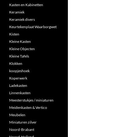
Kasten en Kabinetten
Keramiek
Keramiek divers
Keurtekenplaat Waarborgwet
Kisten
Kleine Kasten
Kleine Objecten
Kleine Tafels
Klokken
koopjeshoek
Koperwerk
Ladekasten
Linnenkasten
Meesterstukjes / miniaturen
Meidenkasten & Vertico
Meubelen
Miniaturen zilver
Noord-Brabant
Noord-Holland