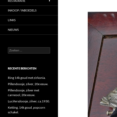
RESTAURATIE
INKOOP / INBOEDELS
LINKS
NIEUWS
Zoeken
naar:
RECENTE BERICHTEN
Ring 14k goud met zirkonia.
Pillendoosje, zilver, 20e eeuw.
Pillendoosje, zilver met
carneool, 20e eeuw.
Lucifersdoosje, zilver, ca.1930.
Ketting, 14k goud, popcorn
schakel.