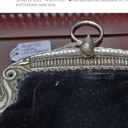
MEI 29, 2023
870 × 633
ANTIEKE BEUGELTAS ZILVER, A.T.
ROTTERDAM, JAAR 1836.