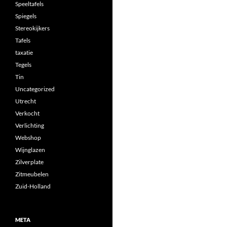
Speeltafels
Spiegels
Stereokijkers
Tafels
taxatie
Tegels
Tin
Uncategorized
Utrecht
Verkocht
Verlichting
Webshop
Wijnglazen
Zilverplate
Zitmeubelen
Zuid-Holland
META