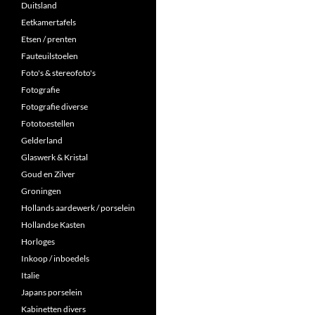
Duitsland
Eetkamertafels
Etsen / prenten
Fauteuilstoelen
Foto's & stereofoto's
Fotografie
Fotografie diverse
Fototoestellen
Gelderland
Glaswerk & Kristal
Goud en Zilver
Groningen
Hollands aardewerk / porselein
Hollandse Kasten
Horloges
Inkoop / inboedels
Italie
Japans porselein
Kabinetten divers