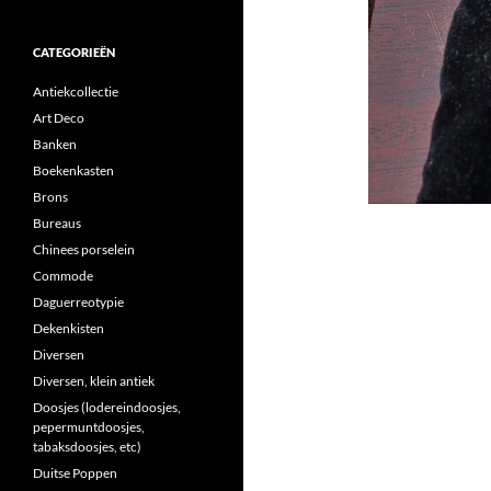
CATEGORIEËN
Antiekcollectie
Art Deco
Banken
Boekenkasten
Brons
Bureaus
Chinees porselein
Commode
Daguerreotypie
Dekenkisten
Diversen
Diversen, klein antiek
Doosjes (lodereindoosjes,
pepermuntdoosjes,
tabaksdoosjes, etc)
Duitse Poppen