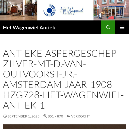
Zoeken
Het Wagenwiel Antiek
SPRING
PRIMAI
NAAR
MENU
INHOUD
ANTIEKE-ASPERGESCHEP-
ZILVER-MT-D.-VAN-
OUTVOORST-JR.-
AMSTERDAM-JAAR-1908-
HZG728-HET-WAGENWIEL-
ANTIEK-1
SEPTEMBER 1, 2023
851 × 870
VERKOCHT