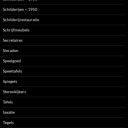
Schilderijen < 1950
Schilderijrestauratie
Schrijfmeubels
Secretaires
Sieraden
Speelgoed
Speeltafels
Spiegels
Stereokijkers
Tafels
taxatie
Tegels