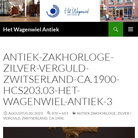
Zoeken
Het Wagenwiel Antiek
SPRING
PRIMAI
NAAR
MENU
INHOUD
ANTIEK-ZAKHORLOGE-
ZILVER-VERGULD-
ZWITSERLAND-CA.1900-
HCS203.03-HET-
WAGENWIEL-ANTIEK-3
AUGUSTUS 30, 2023
870 × 653
ANTIEK ZAKHORLOGE, ZILVER /
VERGULD, ZWITSERLAND, CA.1900.