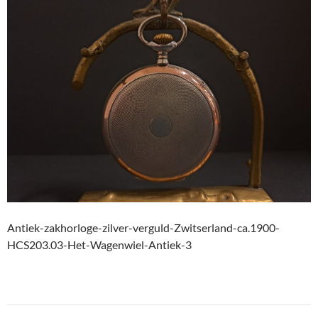
Antiek-zakhorloge-zilver-verguld-Zwitserland-ca.1900-
HCS203.03-Het-Wagenwiel-Antiek-3