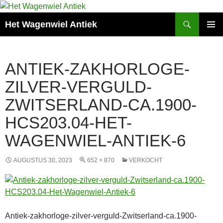
Zoeken
Het Wagenwiel Antiek
SPRING
PRIMAI
NAAR
MENU
INHOUD
ANTIEK-ZAKHORLOGE-
ZILVER-VERGULD-
ZWITSERLAND-CA.1900-
HCS203.04-HET-
WAGENWIEL-ANTIEK-6
AUGUSTUS 30, 2023
652 × 870
VERKOCHT
Antiek-zakhorloge-zilver-verguld-Zwitserland-ca.1900-