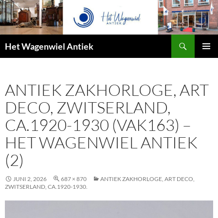
Zoeken
Het Wagenwiel Antiek
SPRING
PRIMAI
NAAR
MENU
INHOUD
ANTIEK ZAKHORLOGE, ART
DECO, ZWITSERLAND,
CA.1920-1930 (VAK163) –
HET WAGENWIEL ANTIEK
(2)
JUNI 2, 2026
687 × 870
ANTIEK ZAKHORLOGE, ART DECO,
ZWITSERLAND, CA.1920-1930.