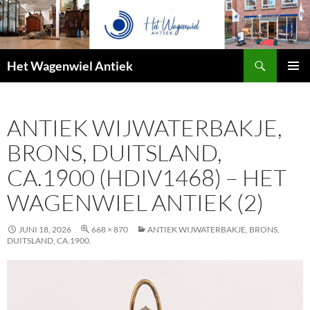
Zoeken
Het Wagenwiel Antiek
SPRING
PRIMAI
NAAR
MENU
INHOUD
ANTIEK WIJWATERBAKJE,
BRONS, DUITSLAND,
CA.1900 (HDIV1468) – HET
WAGENWIEL ANTIEK (2)
JUNI 18, 2026
668 × 870
ANTIEK WIJWATERBAKJE, BRONS,
DUITSLAND, CA.1900.