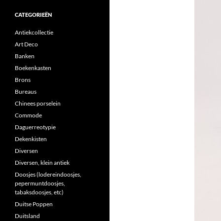
CATEGORIEËN
Antiekcollectie
Art Deco
Banken
Boekenkasten
Brons
Bureaus
Chinees porselein
Commode
Daguerreotypie
Dekenkisten
Diversen
Diversen, klein antiek
Doosjes (lodereindoosjes,
pepermuntdoosjes,
tabaksdoosjes, etc)
Duitse Poppen
Duitsland