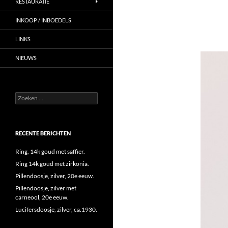
RESTAURATIE
INKOOP / INBOEDELS
LINKS
NIEUWS
Zoeken
naar:
RECENTE BERICHTEN
Ring, 14k goud met saffier.
Ring 14k goud met zirkonia.
Pillendoosje, zilver, 20e eeuw.
Pillendoosje, zilver met
carneool, 20e eeuw.
Lucifersdoosje, zilver, ca.1930.