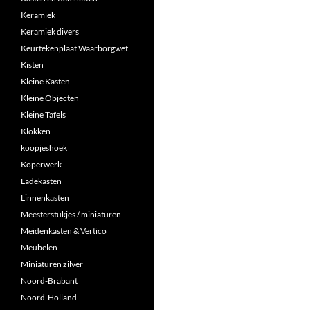
Keramiek
Keramiek divers
Keurtekenplaat Waarborgwet
Kisten
Kleine Kasten
Kleine Objecten
Kleine Tafels
Klokken
koopjeshoek
Koperwerk
Ladekasten
Linnenkasten
Meesterstukjes / miniaturen
Meidenkasten & Vertico
Meubelen
Miniaturen zilver
Noord-Brabant
Noord-Holland