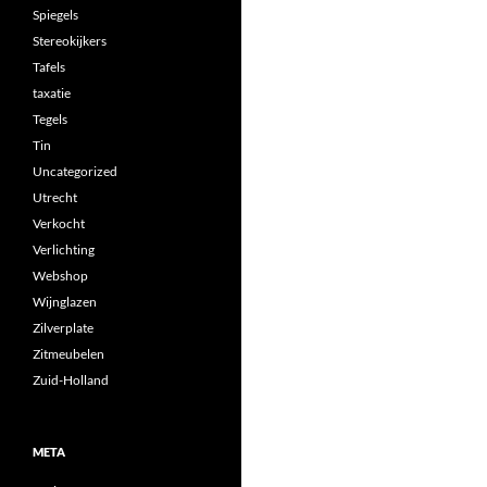
Spiegels
Stereokijkers
Tafels
taxatie
Tegels
Tin
Uncategorized
Utrecht
Verkocht
Verlichting
Webshop
Wijnglazen
Zilverplate
Zitmeubelen
Zuid-Holland
META