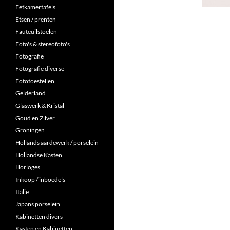
Eetkamertafels
Etsen / prenten
Fauteuilstoelen
Foto's & stereofoto's
Fotografie
Fotografie diverse
Fototoestellen
Gelderland
Glaswerk & Kristal
Goud en Zilver
Groningen
Hollands aardewerk / porselein
Hollandse Kasten
Horloges
Inkoop / inboedels
Italie
Japans porselein
Kabinetten divers
Kasten en Kabinetten