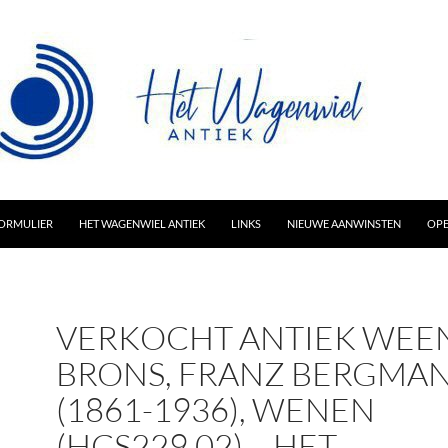
AR INHOUD
ORMULIER
HET WAGENWIEL ANTIEK
LINKS
NIEUWE AANWINSTEN
OPE
VERKOCHT ANTIEK WEE
BRONS, FRANZ BERGMA
(1861-1936), WENEN
(HCS229.02) – HET