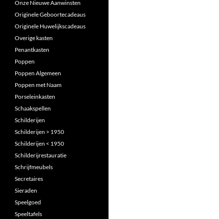
Onze Nieuwe Aanwinsten
Originele Geboortecadeaus
Originele Huwelijkscadeaus
Overige kasten
Penantkasten
Poppen
Poppen Algemeen
Poppen met Naam
Porseleinkasten
Schaakspellen
Schilderijen
Schilderijen > 1950
Schilderijen < 1950
Schilderijrestauratie
Schrijfmeubels
Secretaires
Sieraden
Speelgoed
Speeltafels