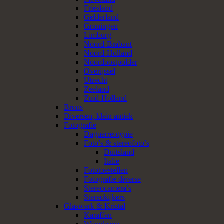
Friesland
Gelderland
Groningen
Limburg
Noord-Brabant
Noord-Holland
Noordoostpolder
Overijssel
Utrecht
Zeeland
Zuid-Holland
Brons
Diversen, klein antiek
Fotografie
Daguerreotypie
Foto’s & stereofoto’s
Duitsland
Italie
Fototoestellen
Fotografie diverse
Stereocamera’s
Stereokijkers
Glaswerk & Kristal
Karaffen