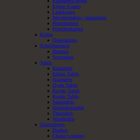
Kabinetten divers
Kleine Kasten
Ladekasten
Meesterstukjes / miniaturen
Penantkasten
Porseleinkasten
Kisten
Dekenkisten
Schrijfmeubels
Bureaus
Secretaires
Tafels
Klaptafels
Kleine Tafels
Naaitafels
Ovale Tafels
Rechte Tafels
Ronde Tafels
Salontafels
Spinnekoptafels
Theetafels
Wandtafels
Zitmeubelen
Banken
Chaise Longues