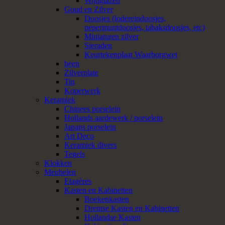
Wijnglazen
Goud en Zilver
Doosjes (lodereindoosjes,
pepermuntdoosjes, tabaksdoosjes, etc)
Miniaturen zilver
Sieraden
Keurtekenplaat Waarborgwet
been
Zilverplate
Tin
Koperwerk
Keramiek
Chinees porselein
Hollands aardewerk / porselein
Japans porselein
Art Deco
Keramiek divers
Tegels
Klokken
Meubelen
Etagères
Kasten en Kabinetten
Boekenkasten
Drentse Kasten en Kabinetten
Hollandse Kasten