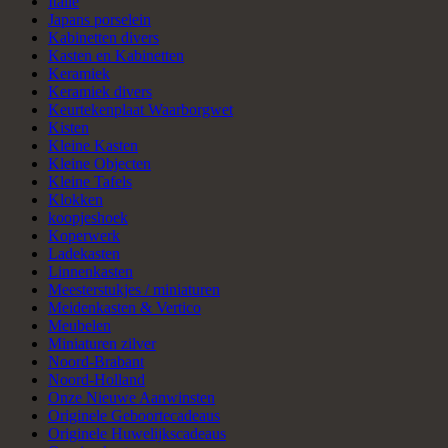
Italie
Japans porselein
Kabinetten divers
Kasten en Kabinetten
Keramiek
Keramiek divers
Keurtekenplaat Waarborgwet
Kisten
Kleine Kasten
Kleine Objecten
Kleine Tafels
Klokken
koopjeshoek
Koperwerk
Ladekasten
Linnenkasten
Meesterstukjes / miniaturen
Meidenkasten & Vertico
Meubelen
Miniaturen zilver
Noord-Brabant
Noord-Holland
Onze Nieuwe Aanwinsten
Originele Geboortecadeaus
Originele Huwelijkscadeaus