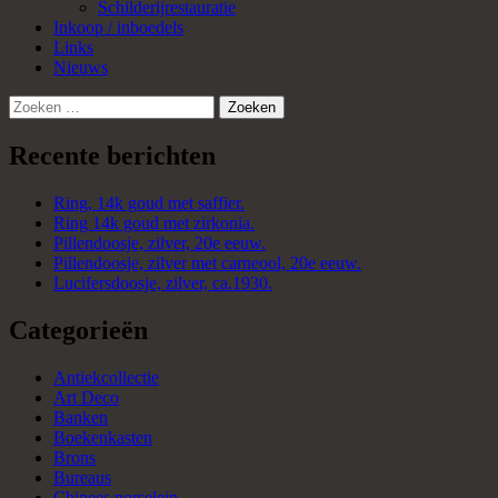
Schilderijrestauratie
Inkoop / inboedels
Links
Nieuws
Zoeken
naar:
Recente berichten
Ring, 14k goud met saffier.
Ring 14k goud met zirkonia.
Pillendoosje, zilver, 20e eeuw.
Pillendoosje, zilver met carneool, 20e eeuw.
Lucifersdoosje, zilver, ca.1930.
Categorieën
Antiekcollectie
Art Deco
Banken
Boekenkasten
Brons
Bureaus
Chinees porselein