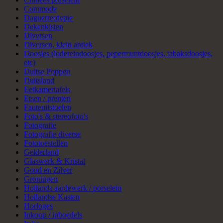
Commode
Daguerreotypie
Dekenkisten
Diversen
Diversen, klein antiek
Doosjes (lodereindoosjes, pepermuntdoosjes, tabaksdoosjes,
etc)
Duitse Poppen
Duitsland
Eetkamertafels
Etsen / prenten
Fauteuilstoelen
Foto's & stereofoto's
Fotografie
Fotografie diverse
Fototoestellen
Gelderland
Glaswerk & Kristal
Goud en Zilver
Groningen
Hollands aardewerk / porselein
Hollandse Kasten
Horloges
Inkoop / inboedels