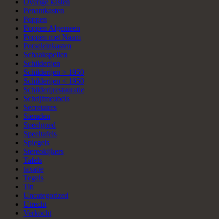
Overige kasten
Penantkasten
Poppen
Poppen Algemeen
Poppen met Naam
Porseleinkasten
Schaakspellen
Schilderijen
Schilderijen > 1950
Schilderijen < 1950
Schilderijrestauratie
Schrijfmeubels
Secretaires
Sieraden
Speelgoed
Speeltafels
Spiegels
Stereokijkers
Tafels
taxatie
Tegels
Tin
Uncategorized
Utrecht
Verkocht