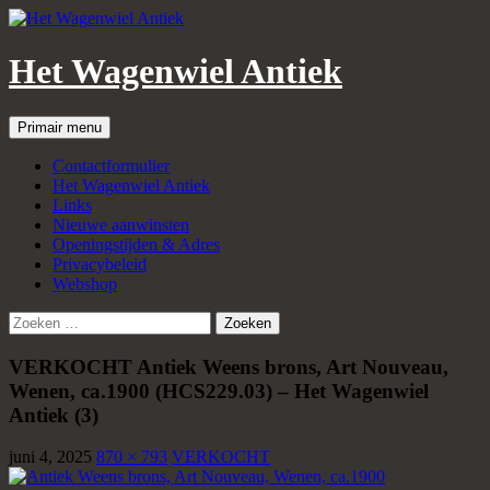
Het Wagenwiel Antiek
Zoeken
Spring
Primair menu
naar
inhoud
Contactformulier
Het Wagenwiel Antiek
Links
Nieuwe aanwinsten
Openingstijden & Adres
Privacybeleid
Webshop
Zoeken
naar:
VERKOCHT Antiek Weens brons, Art Nouveau,
Wenen, ca.1900 (HCS229.03) – Het Wagenwiel
Antiek (3)
juni 4, 2025
870 × 793
VERKOCHT