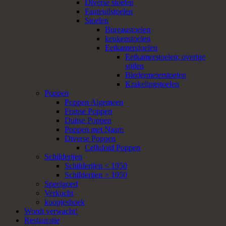
Diverse stoelen
Fauteuilstoelen
Stoelen
Bureaustoelen
keukenstoelen
Eetkamerstoelen
Eetkamerstoelen; overige
stijlen
Biedermeierstoelen
Krakelingstoelen
Poppen
Poppen Algemeen
Franse Poppen
Duitse Poppen
Poppen met Naam
Diverse Poppen
Celluloid Poppen
Schilderijen
Schilderijen < 1950
Schilderijen > 1950
Speelgoed
Verkocht
koopjeshoek
Wordt verwacht!
Restauratie