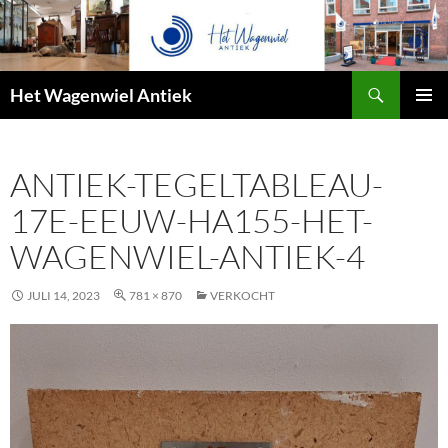
Zoeken
Het Wagenwiel Antiek
SPRING
PRIMAI
NAAR
MENU
INHOUD
ANTIEK-TEGELTABLEAU-
17E-EEUW-HA155-HET-
WAGENWIEL-ANTIEK-4
JULI 14, 2023
781 × 870
VERKOCHT