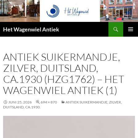
Zoeken
Het Wagenwiel Antiek
SPRING
PRIMAI
NAAR
MENU
INHOUD
ANTIEK SUIKERMANDJE,
ZILVER, DUITSLAND,
CA.1930 (HZG1762) – HET
WAGENWIEL ANTIEK (1)
JUNI 25, 2026
694 × 870
ANTIEK SUIKERMANDJE, ZILVER,
DUITSLAND, CA.1930.