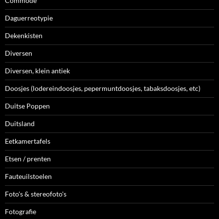
Commode
Daguerreotypie
Dekenkisten
Diversen
Diversen, klein antiek
Doosjes (lodereindoosjes, pepermuntdoosjes, tabaksdoosjes, etc)
Duitse Poppen
Duitsland
Eetkamertafels
Etsen / prenten
Fauteuilstoelen
Foto's & stereofoto's
Fotografie