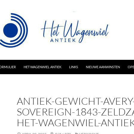
AR INHOUD
ORMULIER
HET WAGENWIEL ANTIEK
LINKS
NIEUWE AANWINSTEN
OPE
ANTIEK-GEWICHT-AVERY
SOVEREIGN-1843-ZELDZ
HET-WAGENWIEL-ANTIEK