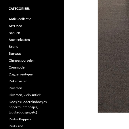
CATEGORIEËN
Antiekcollectie
Art Deco
Banken
Boekenkasten
Brons
Bureaus
Chinees porselein
Commode
Daguerreotypie
Dekenkisten
Diversen
Diversen, klein antiek
Doosjes (lodereindoosjes,
pepermuntdoosjes,
tabaksdoosjes, etc)
Duitse Poppen
Duitsland