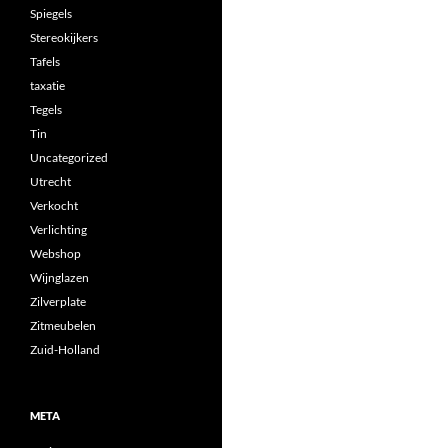
Spiegels
Stereokijkers
Tafels
taxatie
Tegels
Tin
Uncategorized
Utrecht
Verkocht
Verlichting
Webshop
Wijnglazen
Zilverplate
Zitmeubelen
Zuid-Holland
META