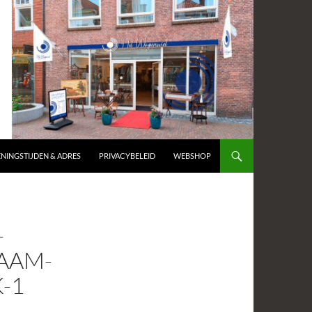
NINGSTIJDEN & ADRES
PRIVACYBELEID
WEBSHOP
-
AAM-
-1