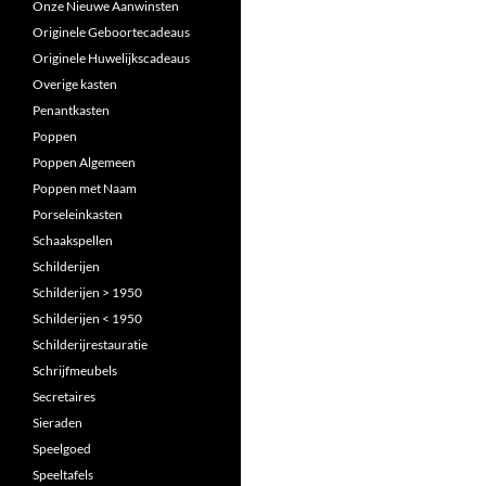
Onze Nieuwe Aanwinsten
Originele Geboortecadeaus
Originele Huwelijkscadeaus
Overige kasten
Penantkasten
Poppen
Poppen Algemeen
Poppen met Naam
Porseleinkasten
Schaakspellen
Schilderijen
Schilderijen > 1950
Schilderijen < 1950
Schilderijrestauratie
Schrijfmeubels
Secretaires
Sieraden
Speelgoed
Speeltafels