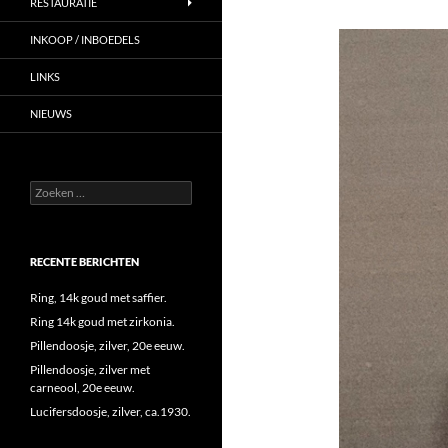
RESTAURATIE
INKOOP / INBOEDELS
LINKS
NIEUWS
Zoeken
naar:
RECENTE BERICHTEN
Ring, 14k goud met saffier.
Ring 14k goud met zirkonia.
Pillendoosje, zilver, 20e eeuw.
Pillendoosje, zilver met
carneool, 20e eeuw.
Lucifersdoosje, zilver, ca.1930.