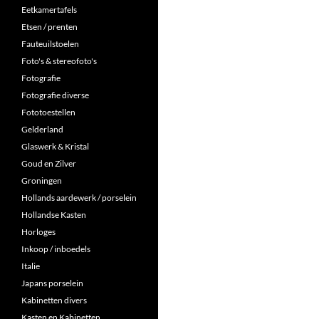
Eetkamertafels
Etsen / prenten
Fauteuilstoelen
Foto's & stereofoto's
Fotografie
Fotografie diverse
Fototoestellen
Gelderland
Glaswerk & Kristal
Goud en Zilver
Groningen
Hollands aardewerk / porselein
Hollandse Kasten
Horloges
Inkoop / inboedels
Italie
Japans porselein
Kabinetten divers
Kasten en Kabinetten