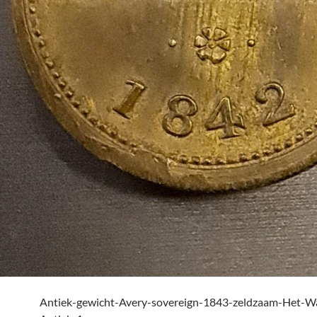
Antiek-gewicht-Avery-sovereign-1843-zeldzaam-Het-W