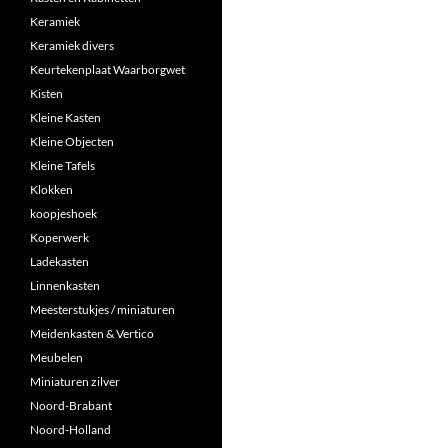
Keramiek
Keramiek divers
Keurtekenplaat Waarborgwet
Kisten
Kleine Kasten
Kleine Objecten
Kleine Tafels
Klokken
koopjeshoek
Koperwerk
Ladekasten
Linnenkasten
Meesterstukjes / miniaturen
Meidenkasten & Vertico
Meubelen
Miniaturen zilver
Noord-Brabant
Noord-Holland