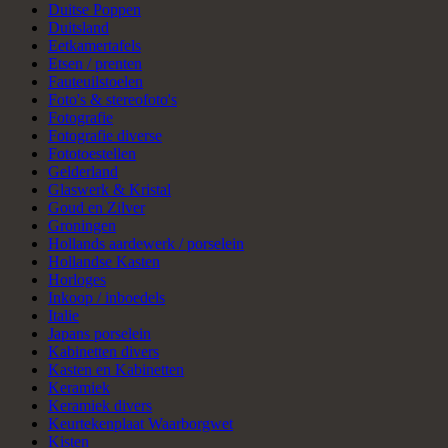
Duitse Poppen
Duitsland
Eetkamertafels
Etsen / prenten
Fauteuilstoelen
Foto's & stereofoto's
Fotografie
Fotografie diverse
Fototoestellen
Gelderland
Glaswerk & Kristal
Goud en Zilver
Groningen
Hollands aardewerk / porselein
Hollandse Kasten
Horloges
Inkoop / inboedels
Italie
Japans porselein
Kabinetten divers
Kasten en Kabinetten
Keramiek
Keramiek divers
Keurtekenplaat Waarborgwet
Kisten