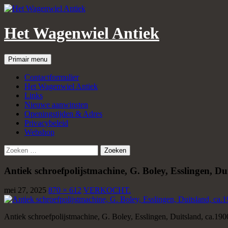
Het Wagenwiel Antiek
Zoeken
Spring
Primair menu
naar
inhoud
Contactformulier
Het Wagenwiel Antiek
Links
Nieuwe aanwinsten
Openingstijden & Adres
Privacybeleid
Webshop
Zoeken
naar:
Antiek schroefpolijstmachine, G. Boley, Esslingen, D
mei 27, 2025
870 × 612
VERKOCHT.
Antiek schroefpolijstmachine, G. Boley, Esslingen, Duitsland, ca.1