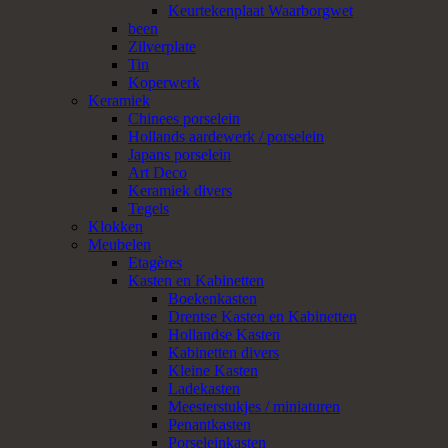
Keurtekenplaat Waarborgwet
been
Zilverplate
Tin
Koperwerk
Keramiek
Chinees porselein
Hollands aardewerk / porselein
Japans porselein
Art Deco
Keramiek divers
Tegels
Klokken
Meubelen
Etagères
Kasten en Kabinetten
Boekenkasten
Drentse Kasten en Kabinetten
Hollandse Kasten
Kabinetten divers
Kleine Kasten
Ladekasten
Meesterstukjes / miniaturen
Penantkasten
Porseleinkasten