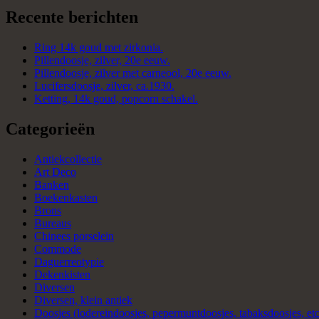
Recente berichten
Ring 14k goud met zirkonia.
Pillendoosje, zilver, 20e eeuw.
Pillendoosje, zilver met carneool, 20e eeuw.
Lucifersdoosje, zilver, ca.1930.
Ketting, 14k goud, popcorn schakel.
Categorieën
Antiekcollectie
Art Deco
Banken
Boekenkasten
Brons
Bureaus
Chinees porselein
Commode
Daguerreotypie
Dekenkisten
Diversen
Diversen, klein antiek
Doosjes (lodereindoosjes, pepermuntdoosjes, tabaksdoosjes, etc