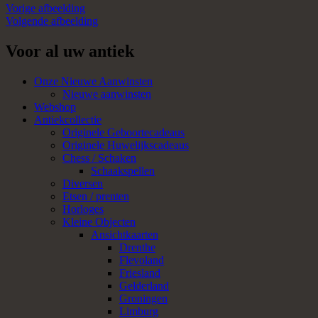
Vorige afbeelding
Volgende afbeelding
Voor al uw antiek
Onze Nieuwe Aanwinsten
Nieuwe aanwinsten
Webshop
Antiekcollectie
Originele Geboortecadeaus
Originele Huwelijkscadeaus
Chess / Schaken
Schaakspellen
Diversen
Etsen / prenten
Horloges
Kleine Objecten
Ansichtkaarten
Drenthe
Flevoland
Friesland
Gelderland
Groningen
Limburg