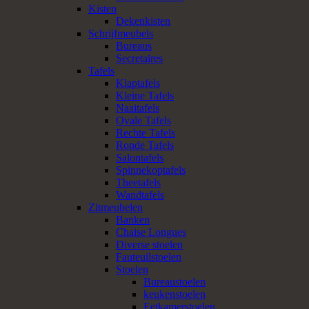
Kisten
Dekenkisten
Schrijfmeubels
Bureaus
Secretaires
Tafels
Klaptafels
Kleine Tafels
Naaitafels
Ovale Tafels
Rechte Tafels
Ronde Tafels
Salontafels
Spinnekoptafels
Theetafels
Wandtafels
Zitmeubelen
Banken
Chaise Longues
Diverse stoelen
Fauteuilstoelen
Stoelen
Bureaustoelen
keukenstoelen
Eetkamerstoelen