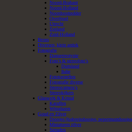
Noord-Brabant
Noord-Holland
Noordoostpolder
Overijssel
Utrecht
Zeeland
Zuid-Holland
Brons
Diversen, klein antiek
Fotografie
Daguerreotypie
Foto’s & stereofoto’s
Duitsland
Italie
Fototoestellen
Fotografie diverse
Stereocamera’s
Stereokijkers
Glaswerk & Kristal
Karaffen
Wijnglazen
Goud en Zilver
Doosjes (lodereindoosjes, pepermuntdoosjes,
Miniaturen zilver
Sieraden