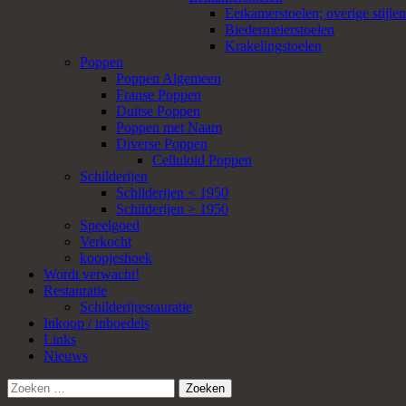
Eetkamerstoelen; overige stijlen
Biedermeierstoelen
Krakelingstoelen
Poppen
Poppen Algemeen
Franse Poppen
Duitse Poppen
Poppen met Naam
Diverse Poppen
Celluloid Poppen
Schilderijen
Schilderijen < 1950
Schilderijen > 1950
Speelgoed
Verkocht
koopjeshoek
Wordt verwacht!
Restauratie
Schilderijrestauratie
Inkoop / inboedels
Links
Nieuws
Zoeken
naar: