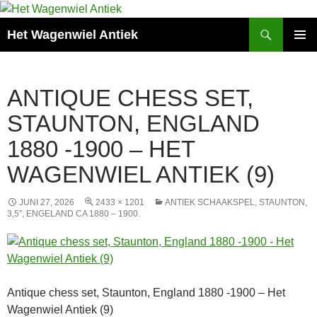
Zoeken
Het Wagenwiel Antiek
SPRING
PRIMAI
NAAR
MENU
INHOUD
ANTIQUE CHESS SET,
STAUNTON, ENGLAND
1880 -1900 – HET
WAGENWIEL ANTIEK (9)
JUNI 27, 2026
2433 × 1201
ANTIEK SCHAAKSPEL, STAUNTON,
3,5″, ENGELAND CA 1880 – 1900.
Antique chess set, Staunton, England 1880 -1900 – Het
Wagenwiel Antiek (9)