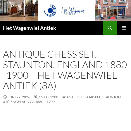
Zoeken
Het Wagenwiel Antiek
SPRING
PRIMAI
NAAR
MENU
INHOUD
ANTIQUE CHESS SET,
STAUNTON, ENGLAND 1880
-1900 – HET WAGENWIEL
ANTIEK (8A)
JUNI 27, 2026
1600 × 1200
ANTIEK SCHAAKSPEL, STAUNTON,
3,5″, ENGELAND CA 1880 – 1900.