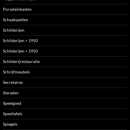
Porseleinkasten
Schaakspellen
Schilderijen
Schilderijen > 1950
Schilderijen < 1950
Schilderijrestauratie
Schrijfmeubels
Secretaires
Sieraden
Speelgoed
Speeltafels
Spiegels