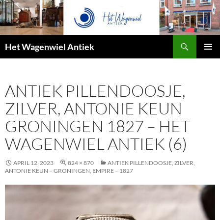
Zoeken
Het Wagenwiel Antiek
SPRING
PRIMAI
NAAR
MENU
INHOUD
ANTIEK PILLENDOOSJE,
ZILVER, ANTONIE KEUN
GRONINGEN 1827 – HET
WAGENWIEL ANTIEK (6)
APRIL 12, 2023
824 × 870
ANTIEK PILLENDOOSJE, ZILVER,
ANTONIE KEUN – GRONINGEN, EMPIRE – 1827