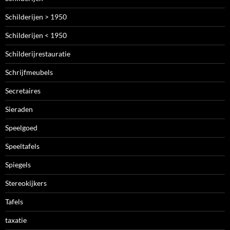
Schilderijen > 1950
Schilderijen < 1950
Schilderijrestauratie
Schrijfmeubels
Secretaires
Sieraden
Speelgoed
Speeltafels
Spiegels
Stereokijkers
Tafels
taxatie