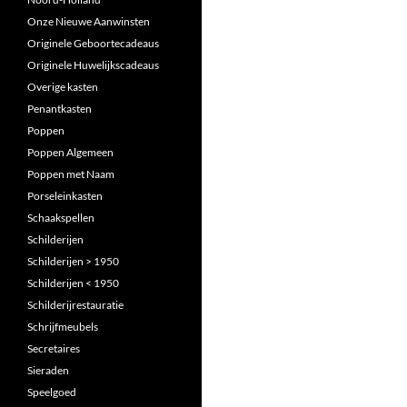
Onze Nieuwe Aanwinsten
Originele Geboortecadeaus
Originele Huwelijkscadeaus
Overige kasten
Penantkasten
Poppen
Poppen Algemeen
Poppen met Naam
Porseleinkasten
Schaakspellen
Schilderijen
Schilderijen > 1950
Schilderijen < 1950
Schilderijrestauratie
Schrijfmeubels
Secretaires
Sieraden
Speelgoed