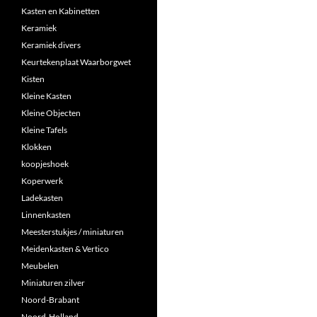
Kasten en Kabinetten
Keramiek
Keramiek divers
Keurtekenplaat Waarborgwet
Kisten
Kleine Kasten
Kleine Objecten
Kleine Tafels
Klokken
koopjeshoek
Koperwerk
Ladekasten
Linnenkasten
Meesterstukjes / miniaturen
Meidenkasten & Vertico
Meubelen
Miniaturen zilver
Noord-Brabant
Noord-Holland