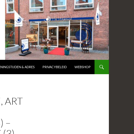
NINGSTIJDEN & ADRES
PRIVACYBELEID
WEBSHOP
 ART
) –
(3)