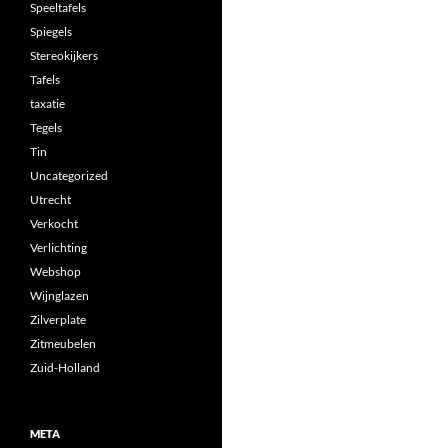
Speeltafels
Spiegels
Stereokijkers
Tafels
taxatie
Tegels
Tin
Uncategorized
Utrecht
Verkocht
Verlichting
Webshop
Wijnglazen
Zilverplate
Zitmeubelen
Zuid-Holland
META