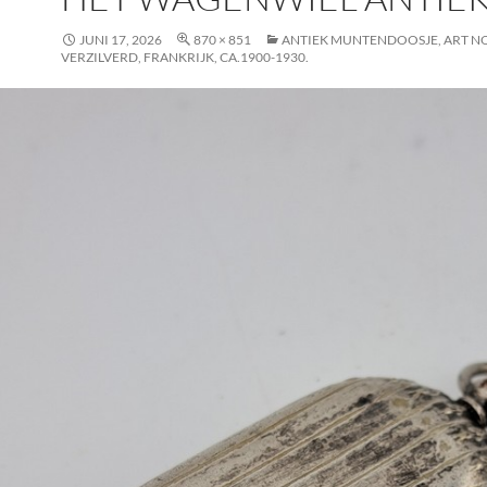
JUNI 17, 2026
870 × 851
ANTIEK MUNTENDOOSJE, ART N
VERZILVERD, FRANKRIJK, CA.1900-1930.