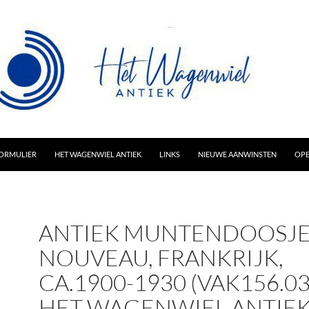
AR INHOUD
ORMULIER
HET WAGENWIEL ANTIEK
LINKS
NIEUWE AANWINSTEN
OPE
ANTIEK MUNTENDOOSJE,
NOUVEAU, FRANKRIJK,
CA.1900-1930 (VAK156.03
HET WAGENWIEL ANTIEK 