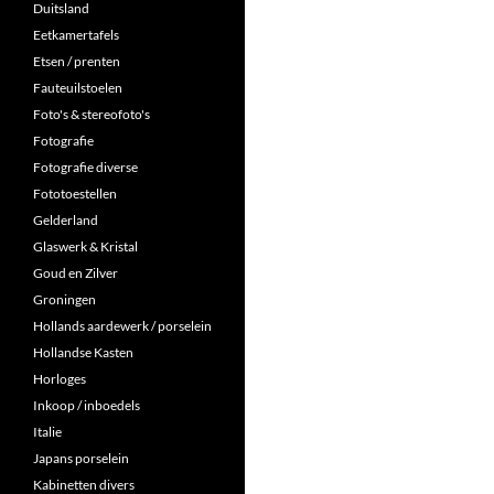
Duitsland
Eetkamertafels
Etsen / prenten
Fauteuilstoelen
Foto's & stereofoto's
Fotografie
Fotografie diverse
Fototoestellen
Gelderland
Glaswerk & Kristal
Goud en Zilver
Groningen
Hollands aardewerk / porselein
Hollandse Kasten
Horloges
Inkoop / inboedels
Italie
Japans porselein
Kabinetten divers