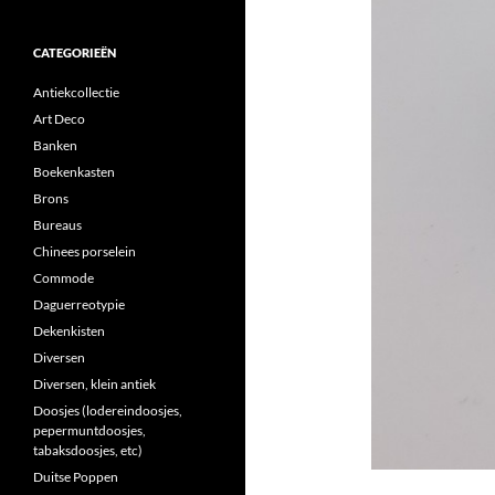
CATEGORIEËN
Antiekcollectie
Art Deco
Banken
Boekenkasten
Brons
Bureaus
Chinees porselein
Commode
Daguerreotypie
Dekenkisten
Diversen
Diversen, klein antiek
Doosjes (lodereindoosjes,
pepermuntdoosjes,
tabaksdoosjes, etc)
Duitse Poppen