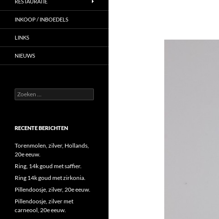
RESTAURATIE
INKOOP / INBOEDELS
LINKS
NIEUWS
Zoeken
naar:
RECENTE BERICHTEN
Torenmolen, zilver, Hollands,
20e eeuw.
Ring, 14k goud met saffier.
Ring 14k goud met zirkonia.
Pillendoosje, zilver, 20e eeuw.
Pillendoosje, zilver met
carneool, 20e eeuw.