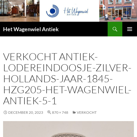
Zoeken
Het Wagenwiel Antiek
SPRING
PRIMAI
NAAR
MENU
INHOUD
VERKOCHT ANTIEK-
LODEREINDOOSJE-ZILVER-
HOLLANDS-JAAR-1845-
HZG205-HET-WAGENWIEL-
ANTIEK-5-1
DECEMBER 20, 2023
870 × 748
VERKOCHT