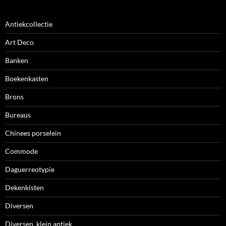
Antiekcollectie
Art Deco
Banken
Boekenkasten
Brons
Bureaus
Chinees porselein
Commode
Daguerreotypie
Dekenkisten
Diversen
Diversen, klein antiek