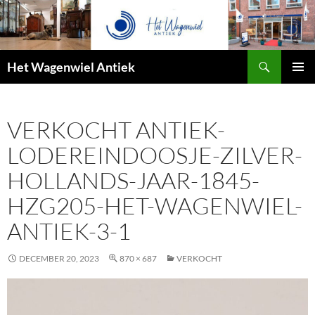
Zoeken
Het Wagenwiel Antiek
SPRING
PRIMAI
NAAR
MENU
INHOUD
VERKOCHT ANTIEK-
LODEREINDOOSJE-ZILVER-
HOLLANDS-JAAR-1845-
HZG205-HET-WAGENWIEL-
ANTIEK-3-1
DECEMBER 20, 2023
870 × 687
VERKOCHT