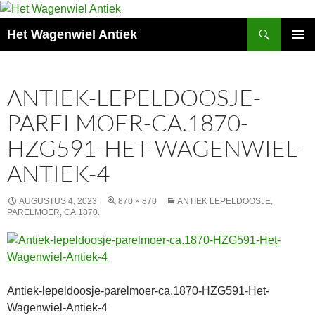
Zoeken
Het Wagenwiel Antiek
SPRING
PRIMAI
NAAR
MENU
INHOUD
ANTIEK-LEPELDOOSJE-
PARELMOER-CA.1870-
HZG591-HET-WAGENWIEL-
ANTIEK-4
AUGUSTUS 4, 2023
870 × 870
ANTIEK LEPELDOOSJE,
PARELMOER, CA.1870.
Antiek-lepeldoosje-parelmoer-ca.1870-HZG591-Het-
Wagenwiel-Antiek-4