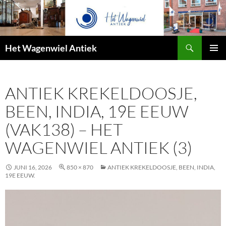
Zoeken
Het Wagenwiel Antiek
SPRING
PRIMAI
NAAR
MENU
INHOUD
ANTIEK KREKELDOOSJE,
BEEN, INDIA, 19E EEUW
(VAK138) – HET
WAGENWIEL ANTIEK (3)
JUNI 16, 2026
850 × 870
ANTIEK KREKELDOOSJE, BEEN, INDIA,
19E EEUW.