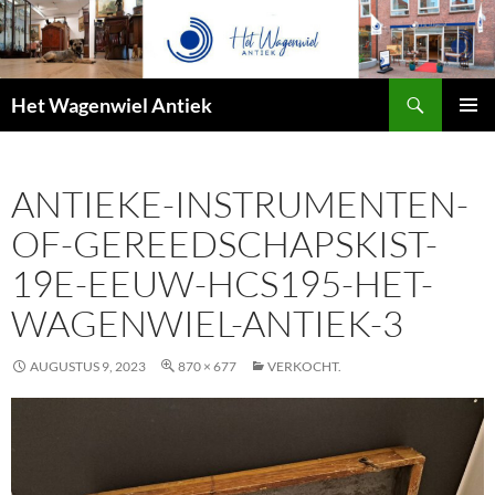
Zoeken
Het Wagenwiel Antiek
SPRING
PRIMAI
NAAR
MENU
INHOUD
ANTIEKE-INSTRUMENTEN-
OF-GEREEDSCHAPSKIST-
19E-EEUW-HCS195-HET-
WAGENWIEL-ANTIEK-3
AUGUSTUS 9, 2023
870 × 677
VERKOCHT.