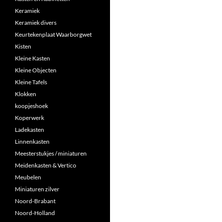
Keramiek
Keramiek divers
Keurtekenplaat Waarborgwet
Kisten
Kleine Kasten
Kleine Objecten
Kleine Tafels
Klokken
koopjeshoek
Koperwerk
Ladekasten
Linnenkasten
Meesterstukjes / miniaturen
Meidenkasten & Vertico
Meubelen
Miniaturen zilver
Noord-Brabant
Noord-Holland