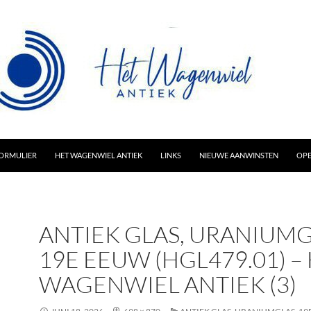
AR INHOUD
ORMULIER
HET WAGENWIEL ANTIEK
LINKS
NIEUWE AANWINSTEN
OPE
ANTIEK GLAS, URANIUMG
19E EEUW (HGL479.01) –
WAGENWIEL ANTIEK (3)