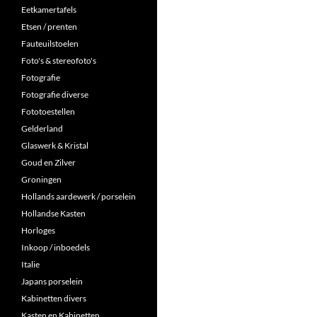
Eetkamertafels
Etsen / prenten
Fauteuilstoelen
Foto's & stereofoto's
Fotografie
Fotografie diverse
Fototoestellen
Gelderland
Glaswerk & Kristal
Goud en Zilver
Groningen
Hollands aardewerk / porselein
Hollandse Kasten
Horloges
Inkoop / inboedels
Italie
Japans porselein
Kabinetten divers
Kasten en Kabinetten