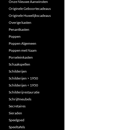
Onze Nieuwe Aanwinsten
Originele Geboortecadeaus
Originele Huwelijkscadeaus
Overige kasten
Penantkasten
Poppen
Poppen Algemeen
Poppen met Naam
Porseleinkasten
Schaakspellen
Schilderijen
Schilderijen > 1950
Schilderijen < 1950
Schilderijrestauratie
Schrijfmeubels
Secretaires
Sieraden
Speelgoed
Speeltafels