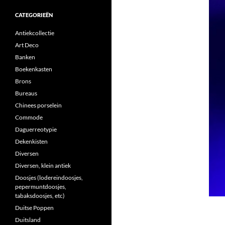
CATEGORIEËN
Antiekcollectie
Art Deco
Banken
Boekenkasten
Brons
Bureaus
Chinees porselein
Commode
Daguerreotypie
Dekenkisten
Diversen
Diversen, klein antiek
Doosjes (lodereindoosjes,
pepermuntdoosjes,
tabaksdoosjes, etc)
Duitse Poppen
Duitsland