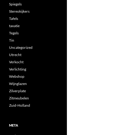
Spiegels
Stereokijkers
Tafels
taxatie
Tegels
Tin
Uncategorized
Utrecht
Verkocht
Verlichting
Webshop
Wijnglazen
Zilverplate
Zitmeubelen
Zuid-Holland
META