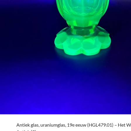
Antiek glas, uraniumglas, 19e eeuw (HGL479.01) – Het 