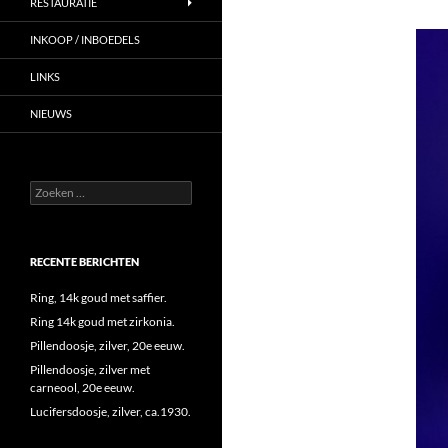
RESTAURATIE
INKOOP / INBOEDELS
LINKS
NIEUWS
Zoeken
naar:
RECENTE BERICHTEN
Ring, 14k goud met saffier.
Ring 14k goud met zirkonia.
Pillendoosje, zilver, 20e eeuw.
Pillendoosje, zilver met
carneool, 20e eeuw.
Lucifersdoosje, zilver, ca.1930.