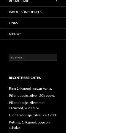
RESTAURATIE
INKOOP / INBOEDELS
LINKS
NIEUWS
Zoeken
naar:
RECENTE BERICHTEN
Ring 14k goud met zirkonia.
Pillendoosje, zilver, 20e eeuw.
Pillendoosje, zilver met
carneool, 20e eeuw.
Lucifersdoosje, zilver, ca.1930.
Ketting, 14k goud, popcorn
schakel.