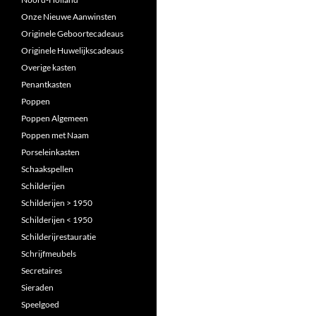
Onze Nieuwe Aanwinsten
Originele Geboortecadeaus
Originele Huwelijkscadeaus
Overige kasten
Penantkasten
Poppen
Poppen Algemeen
Poppen met Naam
Porseleinkasten
Schaakspellen
Schilderijen
Schilderijen > 1950
Schilderijen < 1950
Schilderijrestauratie
Schrijfmeubels
Secretaires
Sieraden
Speelgoed