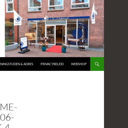
NINGSTIJDEN & ADRES
PRIVACYBELEID
WEBSHOP
AME-
06-
-4