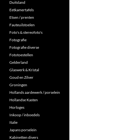
Duitsland
Eetkamertafels
Etsen / prenten
Fauteuilstoelen
Foto's & stereofoto's
Fotografie
Fotografie diverse
Fototoestellen
Gelderland
Glaswerk & Kristal
Goud en Zilver
Groningen
Hollands aardewerk / porselein
Hollandse Kasten
Horloges
Inkoop / inboedels
Italie
Japans porselein
Kabinetten divers