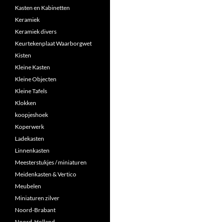
Kasten en Kabinetten
Keramiek
Keramiek divers
Keurtekenplaat Waarborgwet
Kisten
Kleine Kasten
Kleine Objecten
Kleine Tafels
Klokken
koopjeshoek
Koperwerk
Ladekasten
Linnenkasten
Meesterstukjes / miniaturen
Meidenkasten & Vertico
Meubelen
Miniaturen zilver
Noord-Brabant
Noord-Holland