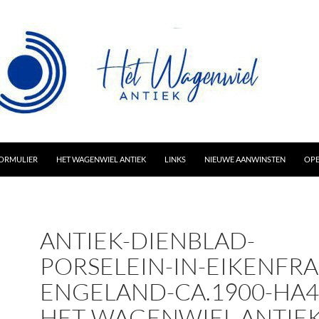
AR INHOUD
ORMULIER
HET WAGENWIEL ANTIEK
LINKS
NIEUWE AANWINSTEN
OPE
ANTIEK-DIENBLAD-
PORSELEIN-IN-EIKENFR
ENGELAND-CA.1900-HA4
HET-WAGENWIEL-ANTIEK