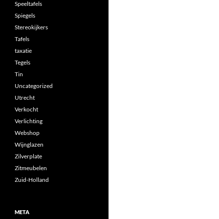
Speeltafels
Spiegels
Stereokijkers
Tafels
taxatie
Tegels
Tin
Uncategorized
Utrecht
Verkocht
Verlichting
Webshop
Wijnglazen
Zilverplate
Zitmeubelen
Zuid-Holland
META