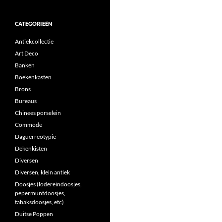
CATEGORIEËN
Antiekcollectie
Art Deco
Banken
Boekenkasten
Brons
Bureaus
Chinees porselein
Commode
Daguerreotypie
Dekenkisten
Diversen
Diversen, klein antiek
Doosjes (lodereindoosjes,
pepermuntdoosjes,
tabaksdoosjes, etc)
Duitse Poppen