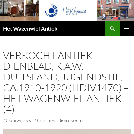
Zoeken
Het Wagenwiel Antiek
SPRING
PRIMAI
NAAR
MENU
INHOUD
VERKOCHT ANTIEK
DIENBLAD, K.A.W.
DUITSLAND, JUGENDSTIL,
CA.1910-1920 (HDIV1470) –
HET WAGENWIEL ANTIEK
(4)
JUNI 24, 2026
681 × 870
VERKOCHT