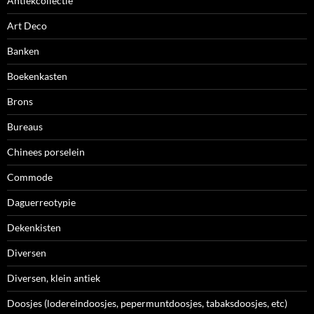
Antiekcollectie
Art Deco
Banken
Boekenkasten
Brons
Bureaus
Chinees porselein
Commode
Daguerreotypie
Dekenkisten
Diversen
Diversen, klein antiek
Doosjes (lodereindoosjes, pepermuntdoosjes, tabaksdoosjes, etc)