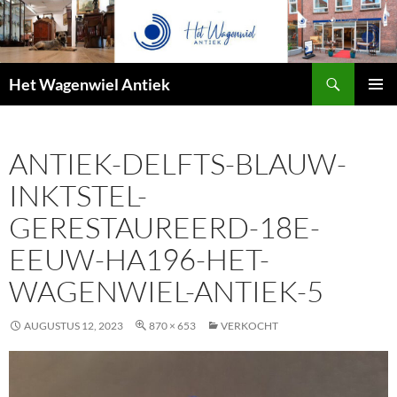
Zoeken
Het Wagenwiel Antiek
SPRING
PRIMAI
NAAR
MENU
INHOUD
ANTIEK-DELFTS-BLAUW-
INKTSTEL-
GERESTAUREERD-18E-
EEUW-HA196-HET-
WAGENWIEL-ANTIEK-5
AUGUSTUS 12, 2023
870 × 653
VERKOCHT