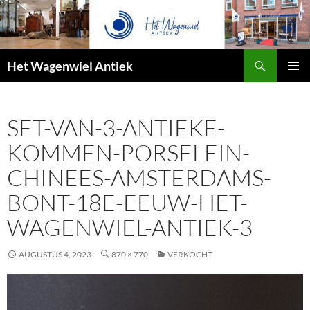
Zoeken
Het Wagenwiel Antiek
SPRING
PRIMAI
NAAR
MENU
INHOUD
SET-VAN-3-ANTIEKE-
KOMMEN-PORSELEIN-
CHINEES-AMSTERDAMS-
BONT-18E-EEUW-HET-
WAGENWIEL-ANTIEK-3
AUGUSTUS 4, 2023
870 × 770
VERKOCHT