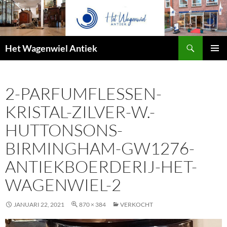
Zoeken
Het Wagenwiel Antiek
SPRING
PRIMAI
NAAR
MENU
INHOUD
2-PARFUMFLESSEN-
KRISTAL-ZILVER-W.-
HUTTONSONS-
BIRMINGHAM-GW1276-
ANTIEKBOERDERIJ-HET-
WAGENWIEL-2
JANUARI 22, 2021
870 × 384
VERKOCHT