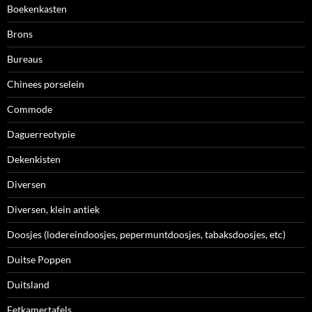
Boekenkasten
Brons
Bureaus
Chinees porselein
Commode
Daguerreotypie
Dekenkisten
Diversen
Diversen, klein antiek
Doosjes (lodereindoosjes, pepermuntdoosjes, tabaksdoosjes, etc)
Duitse Poppen
Duitsland
Eetkamertafels