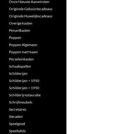
Onze Nieuwe Aanwinsten
Originele Geboortecadeaus
Originele Huwelijkscadeaus
Overige kasten
Penantkasten
Poppen
Poppen Algemeen
Poppen met Naam
Porseleinkasten
Schaakspellen
Schilderijen
Schilderijen > 1950
Schilderijen < 1950
Schilderijrestauratie
Schrijfmeubels
Secretaires
Sieraden
Speelgoed
Speeltafels