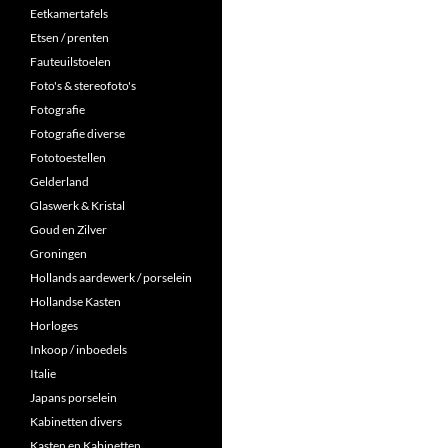
Eetkamertafels
Etsen / prenten
Fauteuilstoelen
Foto's & stereofoto's
Fotografie
Fotografie diverse
Fototoestellen
Gelderland
Glaswerk & Kristal
Goud en Zilver
Groningen
Hollands aardewerk / porselein
Hollandse Kasten
Horloges
Inkoop / inboedels
Italie
Japans porselein
Kabinetten divers
Kasten en Kabinetten