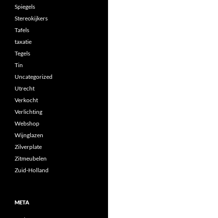
Spiegels
Stereokijkers
Tafels
taxatie
Tegels
Tin
Uncategorized
Utrecht
Verkocht
Verlichting
Webshop
Wijnglazen
Zilverplate
Zitmeubelen
Zuid-Holland
META