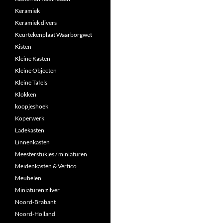
Keramiek
Keramiek divers
Keurtekenplaat Waarborgwet
Kisten
Kleine Kasten
Kleine Objecten
Kleine Tafels
Klokken
koopjeshoek
Koperwerk
Ladekasten
Linnenkasten
Meesterstukjes / miniaturen
Meidenkasten & Vertico
Meubelen
Miniaturen zilver
Noord-Brabant
Noord-Holland