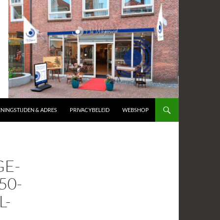
NINGSTIJDEN & ADRES
PRIVACYBELEID
WEBSHOP
E-
50-
L-