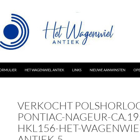
AR INHOUD
ORMULIER
HET WAGENWIEL ANTIEK
LINKS
NIEUWE AANWINSTEN
OPE
VERKOCHT POLSHORLOG
PONTIAC-NAGEUR-CA.19
HKL156-HET-WAGENWIE
ANTIEK-5