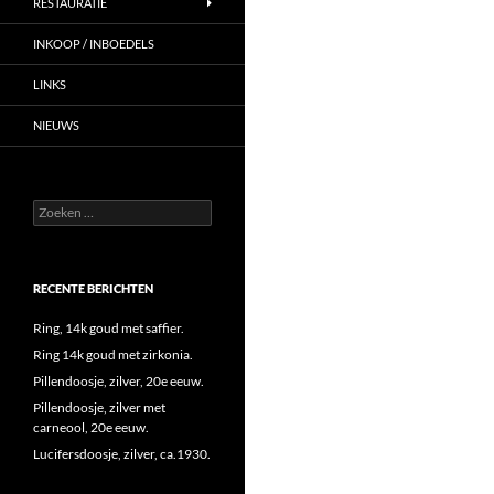
RESTAURATIE
INKOOP / INBOEDELS
LINKS
NIEUWS
Zoeken
naar:
RECENTE BERICHTEN
Ring, 14k goud met saffier.
Ring 14k goud met zirkonia.
Pillendoosje, zilver, 20e eeuw.
Pillendoosje, zilver met
carneool, 20e eeuw.
Lucifersdoosje, zilver, ca.1930.