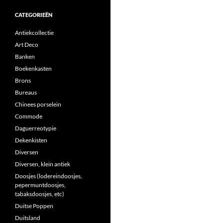
CATEGORIEËN
Antiekcollectie
Art Deco
Banken
Boekenkasten
Brons
Bureaus
Chinees porselein
Commode
Daguerreotypie
Dekenkisten
Diversen
Diversen, klein antiek
Doosjes (lodereindoosjes,
pepermuntdoosjes,
tabaksdoosjes, etc)
Duitse Poppen
Duitsland