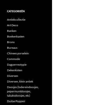
CATEGORIEËN
Antiekcollectie
Art Deco
Banken
Boekenkasten
Brons
Bureaus
Chinees porselein
Commode
Daguerreotypie
Dekenkisten
Diversen
Diversen, klein antiek
Doosjes (lodereindoosjes,
pepermuntdoosjes,
tabaksdoosjes, etc)
Duitse Poppen