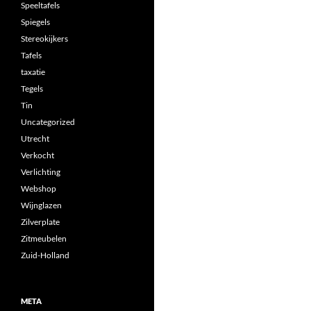
Speeltafels
Spiegels
Stereokijkers
Tafels
taxatie
Tegels
Tin
Uncategorized
Utrecht
Verkocht
Verlichting
Webshop
Wijnglazen
Zilverplate
Zitmeubelen
Zuid-Holland
META