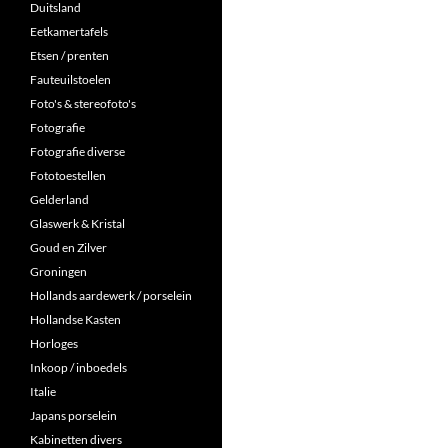
Duitsland
Eetkamertafels
Etsen / prenten
Fauteuilstoelen
Foto's & stereofoto's
Fotografie
Fotografie diverse
Fototoestellen
Gelderland
Glaswerk & Kristal
Goud en Zilver
Groningen
Hollands aardewerk / porselein
Hollandse Kasten
Horloges
Inkoop / inboedels
Italie
Japans porselein
Kabinetten divers