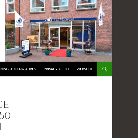
NINGSTIJDEN & ADRES
PRIVACYBELEID
WEBSHOP
E-
50-
L-