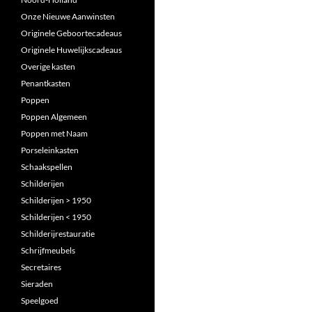
Onze Nieuwe Aanwinsten
Originele Geboortecadeaus
Originele Huwelijkscadeaus
Overige kasten
Penantkasten
Poppen
Poppen Algemeen
Poppen met Naam
Porseleinkasten
Schaakspellen
Schilderijen
Schilderijen > 1950
Schilderijen < 1950
Schilderijrestauratie
Schrijfmeubels
Secretaires
Sieraden
Speelgoed