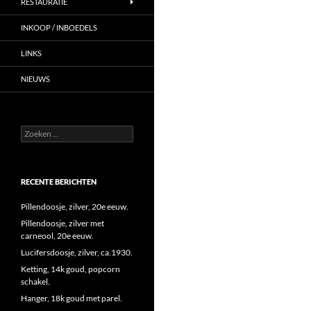
RESTAURATIE
INKOOP / INBOEDELS
LINKS
NIEUWS
Zoeken
naar:
RECENTE BERICHTEN
Pillendoosje, zilver, 20e eeuw.
Pillendoosje, zilver met
carneool, 20e eeuw.
Lucifersdoosje, zilver, ca.1930.
Ketting, 14k goud, popcorn
schakel.
Hanger, 18k goud met parel.