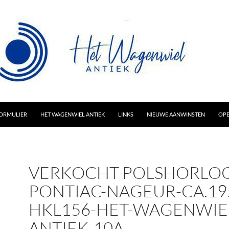
AR INHOUD
ORMULIER
HET WAGENWIEL ANTIEK
LINKS
NIEUWE AANWINSTEN
OPE
VERKOCHT POLSHORLOG
PONTIAC-NAGEUR-CA.19
HKL156-HET-WAGENWIE
ANTIEK-10A