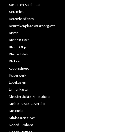
Kasten en Kabinetten
Keramiek
Keramiek divers
Keurtekenplaat Waarborgwet
Kisten
Kleine Kasten
Kleine Objecten
Kleine Tafels
Klokken
koopjeshoek
Koperwerk
Ladekasten
Linnenkasten
Meesterstukjes / miniaturen
Meidenkasten & Vertico
Meubelen
Miniaturen zilver
Noord-Brabant
Noord-Holland