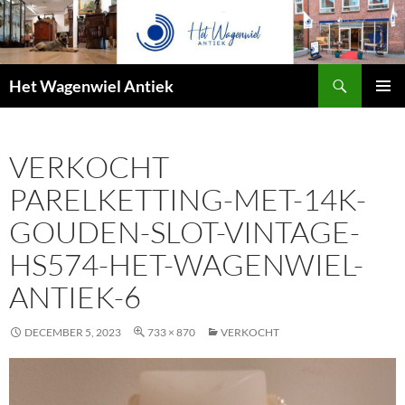
Zoeken
Het Wagenwiel Antiek
SPRING
PRIMAI
NAAR
MENU
INHOUD
VERKOCHT
PARELKETTING-MET-14K-
GOUDEN-SLOT-VINTAGE-
HS574-HET-WAGENWIEL-
ANTIEK-6
DECEMBER 5, 2023
733 × 870
VERKOCHT